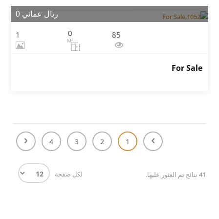
ريال عماني 0
0
1
85
M²
For Sale
4
3
2
1
لكل صفحة
41 نتائج تم العثور عليها.