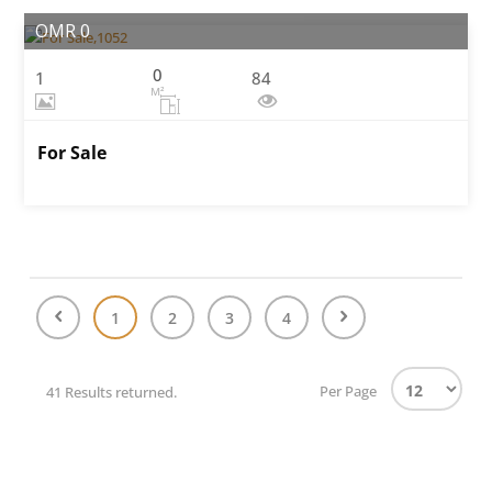
OMR 0
0
1
84
M²
For Sale
1
2
3
4
Per Page
41 Results returned.