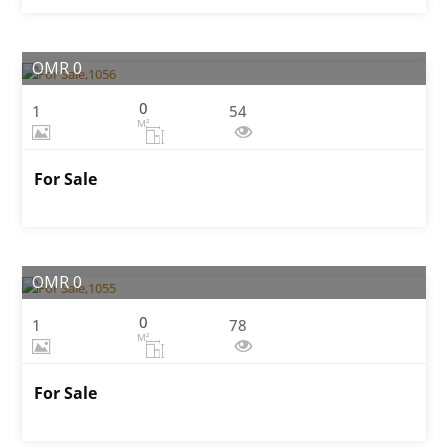
OMR 0
0
1
54
M²
For Sale
OMR 0
0
1
78
M²
For Sale