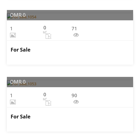
OMR 0
0
1
71
M²
For Sale
OMR 0
0
1
90
M²
For Sale