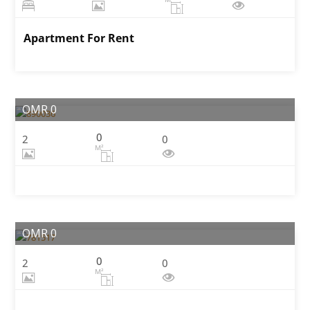
Apartment For Rent
OMR 0
0
2
0
M²
OMR 0
0
2
0
M²