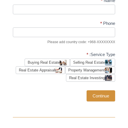
Real
*
Name
Estate
Lead
Contacts
*
Phone
(General)
Please add country code: +968-XXXXXXXX
*
Service Type:
Buying Real Estate
Selling Real Estate
Real Estate Appraisal
Property Management
Real Estate Investing
Continue